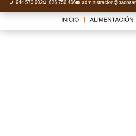
944 570 602
626 756 466
administracion@pacosan
INICIO
ALIMENTACIÓN