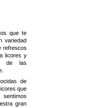
os que te
n variedad
 refrescos
a licores y
és de las
e.
ocidas de
licores que
 sentimos
estra gran