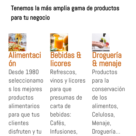
Tenemos la más amplia gama de productos
para tu negocio
Alimentaci
Bebidas &
Droguería
ón
licores
& menaje
Desde 1980
Refrescos,
Productos
seleccionamo
vinos y licores
para la
s los mejores
para que
conservación
productos
presumas de
de los
alimentarios
carta de
alimentos,
para que tus
bebidas:
Celulosa,
clientes
Cafés,
Menaje,
disfruten y tu
Infusiones,
Droguería…